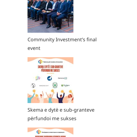
Community Investment’s final
event
Skema e dytë e sub-granteve
përfundoi me sukses