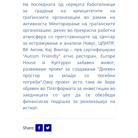
На последната од серијата Работилници
за градење на капацитетите на
граѓанските организации во рамки на
активноста Менторирање на граѓанските
организации, денес во прекрасна работна
атмосфера со претставниците од Центар
за истражување и анализи Новус, ЦРЈИПР,
ВК Актив, Кај Виктор – прв сертифициран
“Autism Friendly” етно ресторан, Europe
House и Културен забавен живот,
развиваме проект за создавање “Дневен
простор за млади со посебни
потреби“.Овој проект исто така ќе биде
објавен во Платформата за инвестиции во
заедницата со цел да се обезбеди
финансиска подршка за реализација на
истиот.
Share: