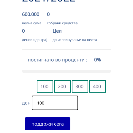
600.000
0
целна сума
собрани средства
0
Цел
денови до крај
до исполнување на целта
постигнато во проценти :
0%
100
200
300
400
ден
поддржи сега